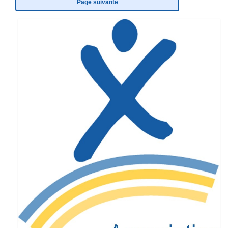
Page suivante
Eduquer notre enfant
Défendre ses droits
Veiller à sa santé
Lui trouver des activités de loisir
Lui trouver des activités de jour
Lui trouver un hébergement
Espace Entourage
Espace Professionnels
Première ligne
Médecins
Paramédicaux