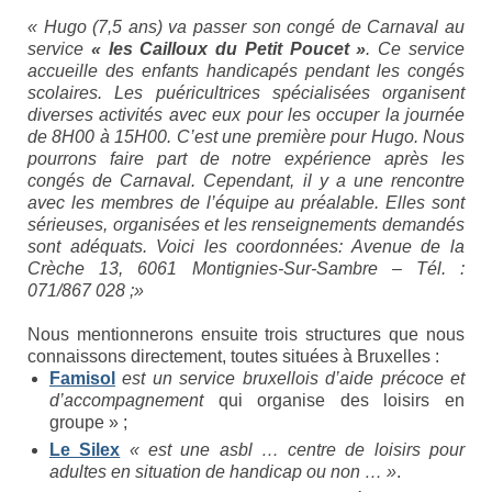
Syndrome du X fragile (FXS)
« Hugo (7,5 ans) va passer son congé de Carnaval au
service
« les Cailloux du Petit Poucet »
. Ce service
Syndrome du tremblement-ataxie lié au X
accueille des enfants handicapés pendant les congés
fragile (FXTAS)
scolaires. Les puéricultrices spécialisées organisent
diverses activités avec eux pour les occuper la journée
Syndrome de l’Insuffisance Ovarienne
de 8H00 à 15H00. C’est une première pour Hugo. Nous
Précoce liée au X fragile (FXPOI)
pourrons faire part de notre expérience après les
congés de Carnaval. Cependant, il y a une rencontre
Dépistage génétique
avec les membres de l’équipe au préalable. Elles sont
sérieuses, organisées et les renseignements demandés
La déficience intellectuelle
sont adéquats. Voici les coordonnées: Avenue de la
Crèche 13, 6061 Montignies-Sur-Sambre – Tél. :
Association X fragile
071/867 028 ;»
Mission et objectifs
Nous mentionnerons ensuite trois structures que nous
connaissons directement, toutes situées à Bruxelles :
Organisation
Famisol
est un service bruxellois d’aide précoce et
d’accompagnement
qui organise des loisirs en
Le Conseil d’Administration
groupe » ;
Le Silex
« est une asbl … centre de loisirs pour
Le Conseil scientifique
adultes en situation de handicap ou non … »
.