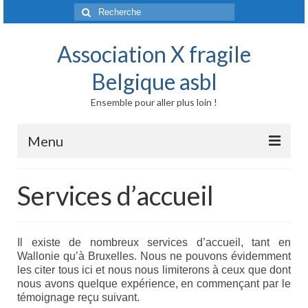
Rechercher
:
Association X fragile
Belgique asbl
Ensemble pour aller plus loin !
Menu
Accueil
Services d’accueil
Syndrome X fragile et maladies liées
Origine génétique
Il existe de nombreux services d’accueil, tant en
Wallonie qu’à Bruxelles. Nous ne pouvons évidemment
Mode de transmission
les citer tous ici et nous nous limiterons à ceux que dont
nous avons quelque expérience, en commençant par le
Prévalence
témoignage reçu suivant.