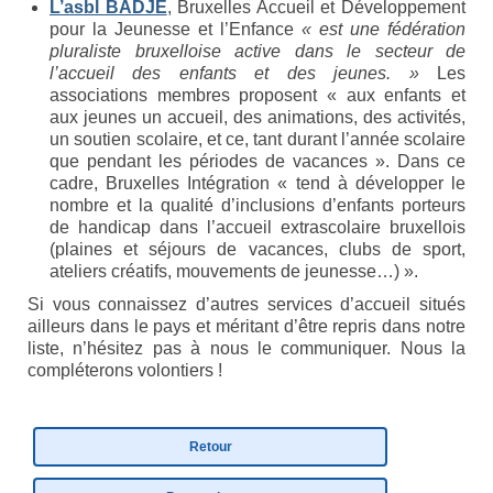
L’asbl BADJE
, Bruxelles Accueil et Développement
Etre membre
pour la Jeunesse et l’Enfance
« est une fédération
pluraliste bruxelloise active dans le secteur de
Activités passées
l’accueil des enfants et des jeunes. »
Les
associations membres proposent « aux enfants et
L’X presse
aux jeunes un accueil, des animations, des activités,
un soutien scolaire, et ce, tant durant l’année scolaire
Nos revendications
que pendant les périodes de vacances ». Dans ce
cadre, Bruxelles Intégration « tend à développer le
Espace Parents
nombre et la qualité d’inclusions d’enfants porteurs
de handicap dans l’accueil extrascolaire bruxellois
Quand il n’y a pas de diagnostic
(plaines et séjours de vacances, clubs de sport,
ateliers créatifs, mouvements de jeunesse…) ».
A l’annonce du handicap
Si vous connaissez d’autres services d’accueil situés
ailleurs dans le pays et méritant d’être repris dans notre
Parentalité et handicap
liste, n’hésitez pas à nous le communiquer. Nous la
compléterons volontiers !
Quand nous ne serons plus là
Les formalités administratives
Retour
Trouver de l’aide