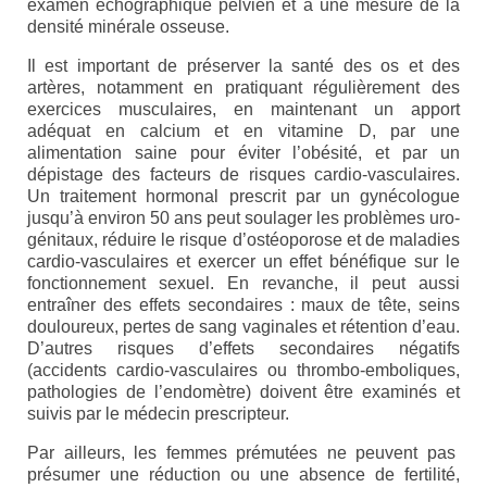
examen échographique pelvien et à une mesure de la
Eduquer notre enfant
densité minérale osseuse.
Il est important de préserver la santé des os et des
Défendre ses droits
artères, notamment en pratiquant régulièrement des
exercices musculaires, en maintenant un apport
Veiller à sa santé
adéquat en calcium et en vitamine D, par une
alimentation saine pour éviter l’obésité, et par un
Lui trouver des activités de loisir
dépistage des facteurs de risques cardio-vasculaires.
Un traitement hormonal prescrit par un gynécologue
Lui trouver des activités de jour
jusqu’à environ 50 ans peut soulager les problèmes uro-
génitaux, réduire le risque d’ostéoporose et de maladies
Lui trouver un hébergement
cardio-vasculaires et exercer un effet bénéfique sur le
fonctionnement sexuel. En revanche, il peut aussi
Espace Entourage
entraîner des effets secondaires : maux de tête, seins
douloureux, pertes de sang vaginales et rétention d’eau.
Espace Professionnels
D’autres risques d’effets secondaires négatifs
(accidents cardio-vasculaires ou thrombo-emboliques,
Première ligne
pathologies de l’endomètre) doivent être examinés et
suivis par le médecin prescripteur.
Médecins
Par ailleurs, les femmes prémutées ne peuvent pas
Paramédicaux
présumer une réduction ou une absence de fertilité,