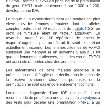
Environ 1 femme sur 250 est porteuse de la prémutation
Etre membre
du gène
FMR1
, mais seulement 1 sur 1.000 à 1.200,
développe une IOP.
Activités passées
Le risque d’un dysfonctionnement des ovaires est plus
L’X presse
élevé chez les femmes prémutées dont les allèles
comptent entre 62 et 99 répétitions de
triplets
CGG, un
profil de fumeuse étant un facteur aggravant. En
Nos revendications
revanche, au-delà de 100 répétitions de triplets, le
risque n’augmente plus ou décroît, le seuil exact étant
Espace Parents
actuellement inconnu. Les femmes atteintes de FXPOI
subissent une ménopause en moyenne 5 ans plus tôt
Quand il n’y a pas de diagnostic
que les femmes non-affectées, mais des cas de FXPOI
ont aussi été rapportés chez des adolescentes.
A l’annonce du handicap
Les mécanismes de cette maladie associée à la
Parentalité et handicap
prémutation de l’X fragile et le déclin dans le temps de
la réserve ovarienne chez les porteuses de la
Quand nous ne serons plus là
prémutation ne sont pas encore entièrement compris.
Les formalités administratives
Lorsque le diagnostic d’une IOP est posé, il est
recommandé de procéder à une analyse du
caryotype
, à
Trouver de l’aide
des tests pour déceler une prémutation FMR1, à un