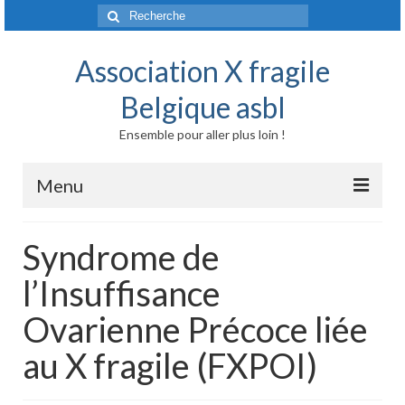
Rechercher
:
Association X fragile
Belgique asbl
Ensemble pour aller plus loin !
Menu
Accueil
Syndrome de
Syndrome X fragile et maladies liées
l’Insuffisance
Origine génétique
Ovarienne Précoce liée
Mode de transmission
au X fragile (FXPOI)
Prévalence