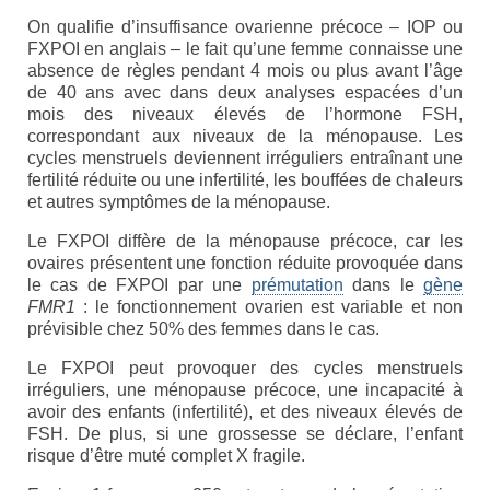
Syndrome du X fragile (FXS)
On qualifie d’insuffisance ovarienne précoce – IOP ou
FXPOI en anglais – le fait qu’une femme connaisse une
Syndrome du tremblement-ataxie lié au X
absence de règles pendant 4 mois ou plus avant l’âge
fragile (FXTAS)
de 40 ans avec dans deux analyses espacées d’un
mois des niveaux élevés de l’hormone FSH,
Syndrome de l’Insuffisance Ovarienne
correspondant aux niveaux de la ménopause. Les
Précoce liée au X fragile (FXPOI)
cycles menstruels deviennent irréguliers entraînant une
fertilité réduite ou une infertilité, les bouffées de chaleurs
Dépistage génétique
et autres symptômes de la ménopause.
La déficience intellectuelle
Le FXPOI diffère de la ménopause précoce, car les
ovaires présentent une fonction réduite provoquée dans
le cas de FXPOI par une
Association X fragile
prémutation
dans le
gène
FMR1
: le fonctionnement ovarien est variable et non
prévisible chez 50% des femmes dans le cas.
Mission et objectifs
Le FXPOI peut provoquer des cycles menstruels
Organisation
irréguliers, une ménopause précoce, une incapacité à
avoir des enfants (infertilité), et des niveaux élevés de
Le Conseil d’Administration
FSH. De plus, si une grossesse se déclare, l’enfant
risque d’être muté complet X fragile.
Le Conseil scientifique