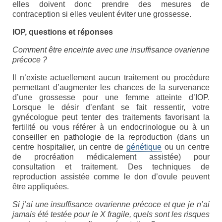
elles doivent donc prendre des mesures de
Enseignants
contraception si elles veulent éviter une grossesse.
IOP, questions et réponses
Mouvements de jeunesse
Comment être enceinte avec une insuffisance ovarienne
Accompagnants
précoce ?
Chercheurs
Il n’existe actuellement aucun traitement ou procédure
permettant d’augmenter les chances de la survenance
Scientific Advisory Board
d’une grossesse pour une femme atteinte d’IOP.
Lorsque le désir d’enfant se fait ressentir, votre
Espace Presse
gynécologue peut tenter des traitements favorisant la
fertilité ou vous référer à un endocrinologue ou à un
Espace Membres
conseiller en pathologie de la reproduction (dans un
centre hospitalier, un centre de
génétique
ou un centre
Albums photos
de procréation médicalement assistée) pour
consultation et traitement. Des techniques de
Témoignages
reproduction assistée comme le don d’ovule peuvent
être appliquées.
Nos publications
Si j’ai une insuffisance ovarienne précoce et que je n’ai
jamais été testée pour le X fragile, quels sont les risques
Accès Conseil d’administration