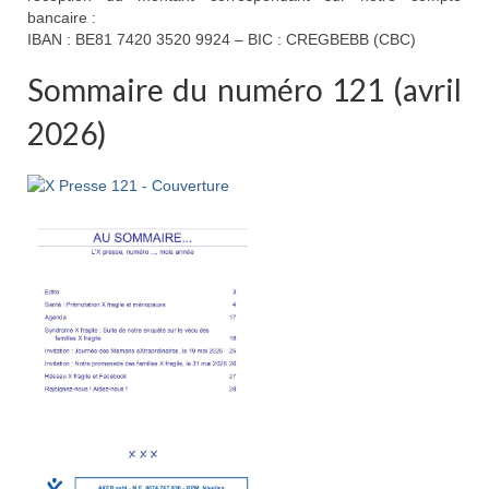
bancaire :
Etre membre
IBAN : BE81 7420 3520 9924 – BIC : CREGBEBB (CBC)
Activités passées
Sommaire du numéro 121 (avril
L’X presse
2026)
Nos revendications
Espace Parents
Quand il n’y a pas de diagnostic
A l’annonce du handicap
Parentalité et handicap
Quand nous ne serons plus là
Les formalités administratives
Trouver de l’aide