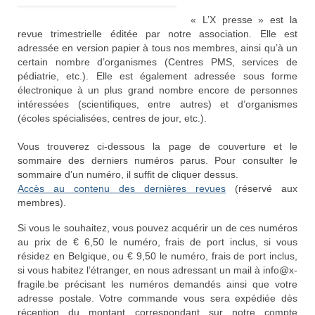
Syndrome du X fragile (FXS)
« L’X presse » est la
revue trimestrielle éditée par notre association. Elle est
Syndrome du tremblement-ataxie lié au X
adressée en version papier à tous nos membres, ainsi qu’à un
fragile (FXTAS)
certain nombre d’organismes (Centres PMS, services de
pédiatrie, etc.). Elle est également adressée sous forme
Syndrome de l’Insuffisance Ovarienne
électronique à un plus grand nombre encore de personnes
Précoce liée au X fragile (FXPOI)
intéressées (scientifiques, entre autres) et d’organismes
(écoles spécialisées, centres de jour, etc.).
Dépistage génétique
Vous trouverez ci-dessous la page de couverture et le
La déficience intellectuelle
sommaire des derniers numéros parus. Pour consulter le
sommaire d’un numéro, il suffit de cliquer dessus.
Association X fragile
Accès au contenu des dernières revues
(réservé aux
membres).
Mission et objectifs
Si vous le souhaitez, vous pouvez acquérir un de ces numéros
Organisation
au prix de € 6,50 le numéro, frais de port inclus, si vous
résidez en Belgique, ou € 9,50 le numéro, frais de port inclus,
Le Conseil d’Administration
si vous habitez l’étranger, en nous adressant un mail à info@x-
fragile.be précisant les numéros demandés ainsi que votre
Le Conseil scientifique
adresse postale. Votre commande vous sera expédiée dès
réception du montant correspondant sur notre compte