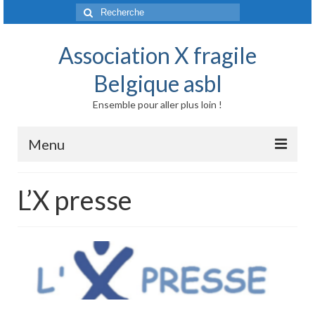
Rechercher
:
Association X fragile
Belgique asbl
Ensemble pour aller plus loin !
Menu
Accueil
L’X presse
Syndrome X fragile et maladies liées
Origine génétique
Mode de transmission
Prévalence