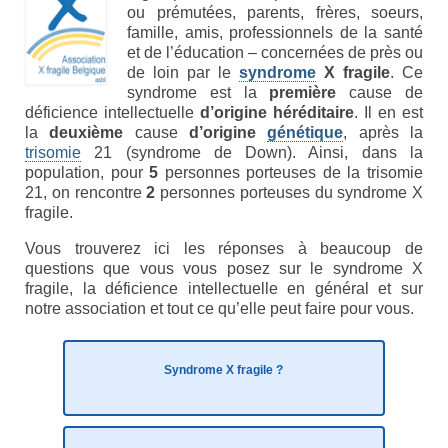
ou prémutées, parents, frères, soeurs,
Syndrome du X fragile (FXS)
famille, amis, professionnels de la santé
et de l’éducation – concernées de près ou
Syndrome du tremblement-ataxie lié au X
de loin par le
syndrome
X fragile
. Ce
fragile (FXTAS)
syndrome est la
première
cause de
déficience intellectuelle
d’origine héréditaire
. Il en est
Syndrome de l’Insuffisance Ovarienne
la
deuxième
cause
d’origine
génétique
, après la
Précoce liée au X fragile (FXPOI)
trisomie
21 (syndrome de Down). Ainsi, dans la
population, pour
5
personnes porteuses de la trisomie
Dépistage génétique
21, on rencontre
2
personnes porteuses du syndrome X
fragile.
La déficience intellectuelle
Vous trouverez ici les réponses à beaucoup de
Association X fragile
questions que vous vous posez sur le syndrome X
fragile, la déficience intellectuelle en général et sur
Mission et objectifs
notre association et tout ce qu’elle peut faire pour vous.
Organisation
Syndrome X fragile ?
Le Conseil d’Administration
Le Conseil scientifique