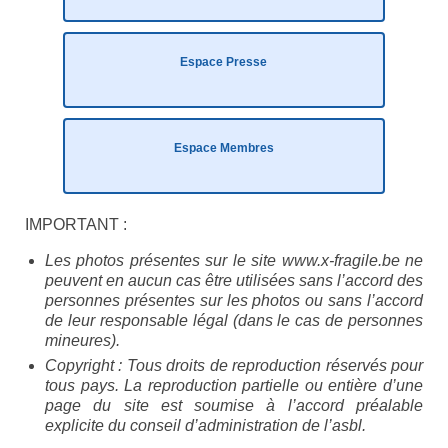
Eduquer notre enfant
Défendre ses droits
Espace Presse
Veiller à sa santé
Lui trouver des activités de loisir
Espace Membres
Lui trouver des activités de jour
IMPORTANT :
Lui trouver un hébergement
Les photos présentes sur le site www.x-fragile.be ne
Espace Entourage
peuvent en aucun cas être utilisées sans l’accord des
personnes présentes sur les photos ou sans l’accord
Espace Professionnels
de leur responsable légal (dans le cas de personnes
mineures).
Première ligne
Copyright : Tous droits de reproduction réservés pour
tous pays. La reproduction partielle ou entière d’une
Médecins
page du site est soumise à l’accord préalable
explicite du conseil d’administration de l’asbl.
Paramédicaux