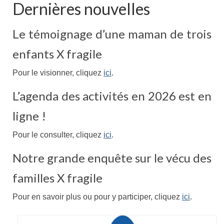
Dernières nouvelles
Enseignants
Le témoignage d’une maman de trois
Mouvements de jeunesse
enfants X fragile
Accompagnants
Pour le visionner, cliquez
ici
.
Chercheurs
L’agenda des activités en 2026 est en
Scientific Advisory Board
ligne !
Espace Presse
Pour le consulter, cliquez
ici
.
Espace Membres
Notre grande enquête sur le vécu des
Albums photos
familles X fragile
Témoignages
Nos publications
Pour en savoir plus ou pour y participer, cliquez
ici
.
Accès Conseil d’administration