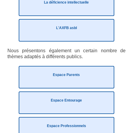
La déficience intellectuelle
Etre membre
Activités passées
L'AXFB asbl
L’X presse
Nos revendications
Nous présentons également un certain nombre de
Espace Parents
thèmes adaptés à différents publics.
Quand il n’y a pas de diagnostic
Espace Parents
A l’annonce du handicap
Parentalité et handicap
Espace Entourage
Quand nous ne serons plus là
Les formalités administratives
Espace Professionnels
Trouver de l’aide