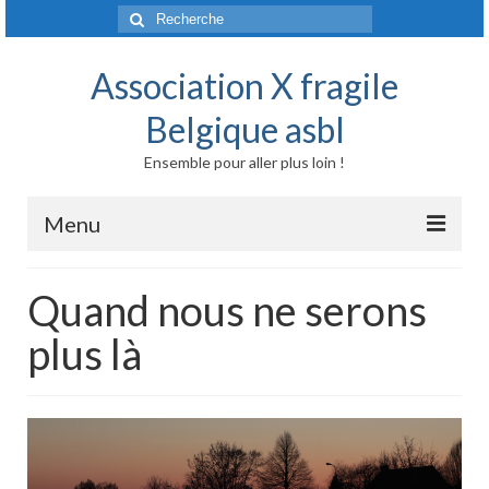
Rechercher
:
Association X fragile
Belgique asbl
Ensemble pour aller plus loin !
Menu
Accueil
Quand nous ne serons
Syndrome X fragile et maladies liées
plus là
Origine génétique
Mode de transmission
Prévalence