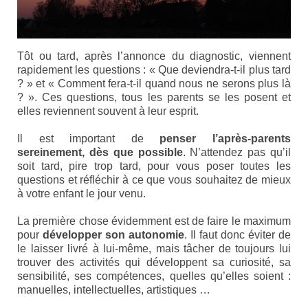
Syndrome du X fragile (FXS)
Syndrome du tremblement-ataxie lié au X
fragile (FXTAS)
Tôt ou tard, après l’annonce du diagnostic, viennent
rapidement les questions : « Que deviendra-t-il plus tard
Syndrome de l’Insuffisance Ovarienne
? » et « Comment fera-t-il quand nous ne serons plus là
Précoce liée au X fragile (FXPOI)
? ». Ces questions, tous les parents se les posent et
elles reviennent souvent à leur esprit.
Dépistage génétique
Il est important de
penser l’après-parents
La déficience intellectuelle
sereinement, dès que possible
. N’attendez pas qu’il
soit tard, pire trop tard, pour vous poser toutes les
Association X fragile
questions et réfléchir à ce que vous souhaitez de mieux
à votre enfant le jour venu.
Mission et objectifs
La première chose évidemment est de faire le maximum
pour
développer son autonomie
. Il faut donc éviter de
Organisation
le laisser livré à lui-même, mais tâcher de toujours lui
trouver des activités qui développent sa curiosité, sa
Le Conseil d’Administration
sensibilité, ses compétences, quelles qu’elles soient :
manuelles, intellectuelles, artistiques …
Le Conseil scientifique