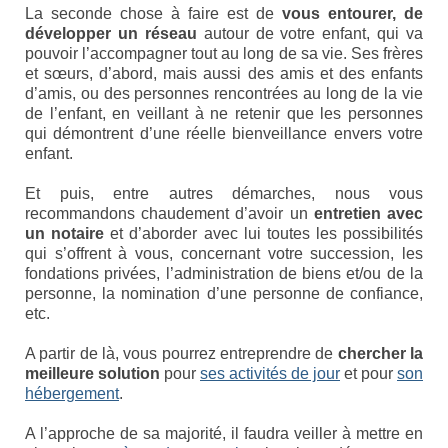
La seconde chose à faire est de
vous entourer, de
Etre membre
développer un réseau
autour de votre enfant, qui va
pouvoir l’accompagner tout au long de sa vie. Ses frères
Activités passées
et sœurs, d’abord, mais aussi des amis et des enfants
d’amis, ou des personnes rencontrées au long de la vie
L’X presse
de l’enfant, en veillant à ne retenir que les personnes
qui démontrent d’une réelle bienveillance envers votre
Nos revendications
enfant.
Espace Parents
Et puis, entre autres démarches, nous vous
recommandons chaudement d’avoir un
entretien avec
Quand il n’y a pas de diagnostic
un notaire
et d’aborder avec lui toutes les possibilités
qui s’offrent à vous, concernant votre succession, les
A l’annonce du handicap
fondations privées, l’administration de biens et/ou de la
personne, la nomination d’une personne de confiance,
Parentalité et handicap
etc.
Quand nous ne serons plus là
A partir de là, vous pourrez entreprendre de
chercher la
meilleure solution
pour
ses activités de jour
et pour
son
Les formalités administratives
hébergement
.
Trouver de l’aide
A l’approche de sa majorité, il faudra veiller à mettre en