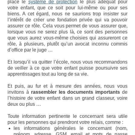
place le
système de protection
le plus adéquat pour
Eduquer notre enfant
votre enfant, que ce soit pour lui-même ou pour ses
biens. A cet égard, nous ne saurions trop insister sur
Défendre ses droits
l’intérêt de créer une fondation privée qui va pouvoir
assurer ce rôle. Cela vous permet de vous assurer que,
Veiller à sa santé
lorsque vous ne serez plus là, ce sont des personnes
que vous aurez vous-même choisies qui assureront ce
Lui trouver des activités de loisir
rôle, à plusieurs, plutôt qu’un avocat inconnu commis
d’office par le juge …
Lui trouver des activités de jour
Et lorsqu’il va quitter l’école, nous vous recommandons
Lui trouver un hébergement
de veiller à ce que votre enfant puisse poursuivre ses
apprentissages tout au long de sa vie.
Espace Entourage
Et puis, au fur et à mesure des années, nous vous
invitons à
rassembler les documents importants
de
Espace Professionnels
l’histoire de votre enfant dans un grand classeur, voire
deux ou plus …
Première ligne
Toute information pertinente le concernant sera utile
Médecins
pour les personnes qui prendront votre relais, comme :
les informations générales le concernant (nom,
Paramédicaux
prénom, adresse, GSM, email et mots de passe