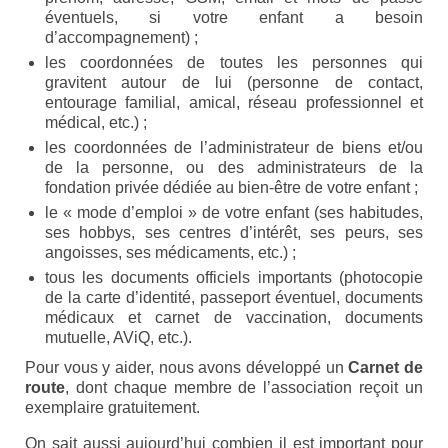
éventuels, si votre enfant a besoin
Enseignants
d’accompagnement) ;
les coordonnées de toutes les personnes qui
Mouvements de jeunesse
gravitent autour de lui (personne de contact,
entourage familial, amical, réseau professionnel et
Accompagnants
médical, etc.) ;
Chercheurs
les coordonnées de l’administrateur de biens et/ou
de la personne, ou des administrateurs de la
Scientific Advisory Board
fondation privée dédiée au bien-être de votre enfant ;
le « mode d’emploi » de votre enfant (ses habitudes,
Espace Presse
ses hobbys, ses centres d’intérêt, ses peurs, ses
angoisses, ses médicaments, etc.) ;
Espace Membres
tous les documents officiels importants (photocopie
de la carte d’identité, passeport éventuel, documents
Albums photos
médicaux et carnet de vaccination, documents
mutuelle, AViQ, etc.).
Témoignages
Pour vous y aider, nous avons développé un
Carnet de
route
, dont chaque membre de l’association reçoit un
Nos publications
exemplaire gratuitement.
Accès Conseil d’administration
On sait aussi aujourd’hui combien il est important pour