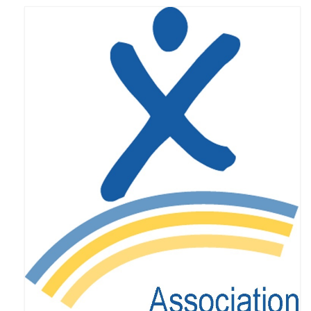
Syndrome du X fragile (FXS)
Syndrome du tremblement-ataxie lié au X
fragile (FXTAS)
Syndrome de l’Insuffisance Ovarienne
Précoce liée au X fragile (FXPOI)
Dépistage génétique
La déficience intellectuelle
Association X fragile
Mission et objectifs
Organisation
Le Conseil d’Administration
Le Conseil scientifique