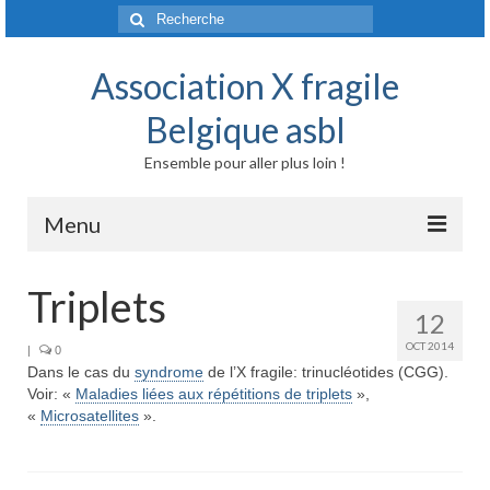
Rechercher
:
Association X fragile
Belgique asbl
Ensemble pour aller plus loin !
Menu
Accueil
Triplets
12
Syndrome X fragile et maladies liées
OCT 2014
|
0
Dans le cas du
Origine génétique
syndrome
de l’X fragile: trinucléotides (CGG).
Voir: «
Maladies liées aux répétitions de triplets
»,
«
Microsatellites
».
Mode de transmission
Prévalence