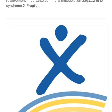
relativement importante comme la micodélétion 22q11.2 et le
Etre membre
syndrome X-Fragile.
Activités passées
L’X presse
Nos revendications
Espace Parents
Quand il n’y a pas de diagnostic
A l’annonce du handicap
Parentalité et handicap
Quand nous ne serons plus là
Les formalités administratives
Trouver de l’aide