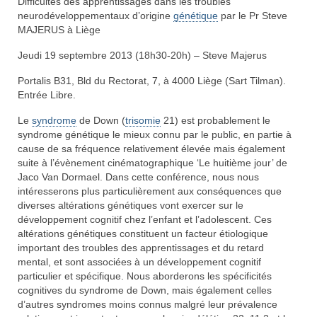
Difficultés des apprentissages dans les troubles
Syndrome du X fragile (FXS)
neurodéveloppementaux d’origine
génétique
par le Pr Steve
MAJERUS à Liège
Syndrome du tremblement-ataxie lié au X
fragile (FXTAS)
Jeudi 19 septembre 2013 (18h30-20h) – Steve Majerus
Portalis B31, Bld du Rectorat, 7, à 4000 Liège (Sart Tilman).
Syndrome de l’Insuffisance Ovarienne
Entrée Libre.
Précoce liée au X fragile (FXPOI)
Le
syndrome
de Down (
trisomie
21) est probablement le
Dépistage génétique
syndrome génétique le mieux connu par le public, en partie à
cause de sa fréquence relativement élevée mais également
La déficience intellectuelle
suite à l’évènement cinématographique ‘Le huitième jour’ de
Jaco Van Dormael. Dans cette conférence, nous nous
Association X fragile
intéresserons plus particulièrement aux conséquences que
diverses altérations génétiques vont exercer sur le
Mission et objectifs
développement cognitif chez l’enfant et l’adolescent. Ces
altérations génétiques constituent un facteur étiologique
Organisation
important des troubles des apprentissages et du retard
mental, et sont associées à un développement cognitif
Le Conseil d’Administration
particulier et spécifique. Nous aborderons les spécificités
cognitives du syndrome de Down, mais également celles
Le Conseil scientifique
d’autres syndromes moins connus malgré leur prévalence