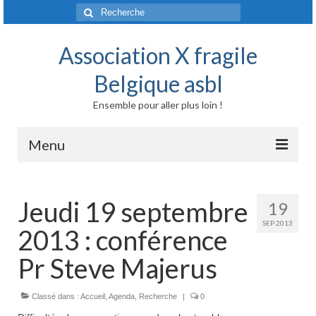
Rechercher
:
Association X fragile
Belgique asbl
Ensemble pour aller plus loin !
Menu
Accueil
Jeudi 19 septembre
19
Syndrome X fragile et maladies liées
SEP 2013
2013 : conférence
Origine génétique
Pr Steve Majerus
Mode de transmission
Classé dans :
Prévalence
Accueil
,
Agenda
,
Recherche
|
0