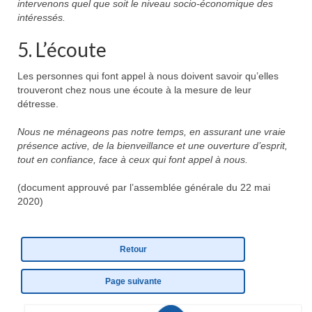
intervenons quel que soit le niveau socio-économique des
Eduquer notre enfant
intéressés.
Défendre ses droits
5. L’écoute
Veiller à sa santé
Les personnes qui font appel à nous doivent savoir qu’elles
trouveront chez nous une écoute à la mesure de leur
Lui trouver des activités de loisir
détresse.
Lui trouver des activités de jour
Nous ne ménageons pas notre temps, en assurant une vraie
présence active, de la bienveillance et une ouverture d’esprit,
Lui trouver un hébergement
tout en confiance, face à ceux qui font appel à nous.
Espace Entourage
(document approuvé par l’assemblée générale du 22 mai
2020)
Espace Professionnels
Première ligne
Retour
Médecins
Page suivante
Paramédicaux