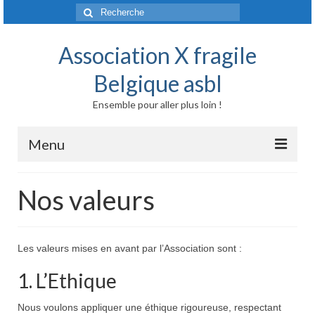
Rechercher
:
Association X fragile
Belgique asbl
Ensemble pour aller plus loin !
Menu
Accueil
Nos valeurs
Syndrome X fragile et maladies liées
Origine génétique
Les valeurs mises en avant par l’Association sont :
Mode de transmission
1. L’Ethique
Prévalence
Nous voulons appliquer une éthique rigoureuse, respectant