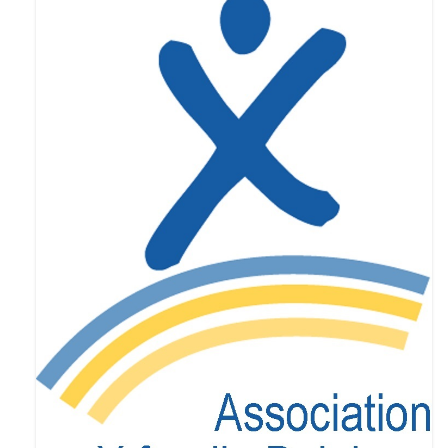
Enseignants
Mouvements de jeunesse
Accompagnants
Chercheurs
Scientific Advisory Board
Espace Presse
Espace Membres
Albums photos
Témoignages
Nos publications
Accès Conseil d’administration