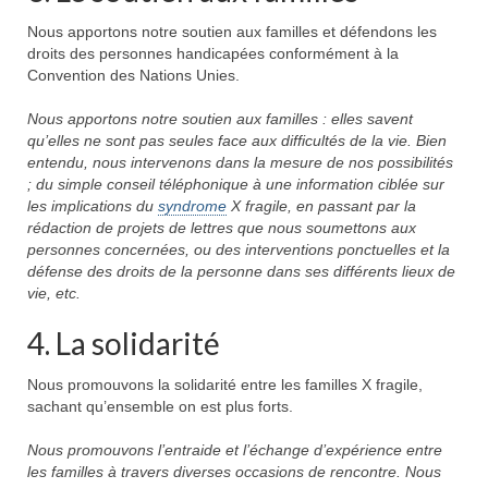
Etre membre
Nous apportons notre soutien aux familles et défendons les
droits des personnes handicapées conformément à la
Activités passées
Convention des Nations Unies.
L’X presse
Nous apportons notre soutien aux familles : elles savent
qu’elles ne sont pas seules face aux difficultés de la vie. Bien
Nos revendications
entendu, nous intervenons dans la mesure de nos possibilités
; du simple conseil téléphonique à une information ciblée sur
Espace Parents
les implications du
syndrome
X fragile, en passant par la
rédaction de projets de lettres que nous soumettons aux
Quand il n’y a pas de diagnostic
personnes concernées, ou des interventions ponctuelles et la
défense des droits de la personne dans ses différents lieux de
A l’annonce du handicap
vie, etc.
Parentalité et handicap
4. La solidarité
Quand nous ne serons plus là
Nous promouvons la solidarité entre les familles X fragile,
sachant qu’ensemble on est plus forts.
Les formalités administratives
Nous promouvons l’entraide et l’échange d’expérience entre
Trouver de l’aide
les familles à travers diverses occasions de rencontre. Nous