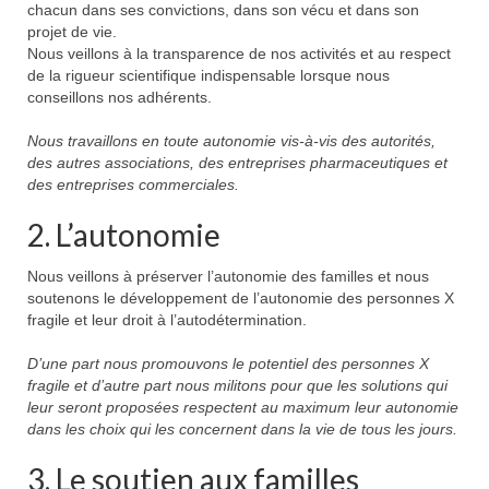
chacun dans ses convictions, dans son vécu et dans son
Syndrome du X fragile (FXS)
projet de vie.
Nous veillons à la transparence de nos activités et au respect
Syndrome du tremblement-ataxie lié au X
de la rigueur scientifique indispensable lorsque nous
fragile (FXTAS)
conseillons nos adhérents.
Syndrome de l’Insuffisance Ovarienne
Nous travaillons en toute autonomie vis-à-vis des autorités,
Précoce liée au X fragile (FXPOI)
des autres associations, des entreprises pharmaceutiques et
des entreprises commerciales.
Dépistage génétique
2. L’autonomie
La déficience intellectuelle
Nous veillons à préserver l’autonomie des familles et nous
Association X fragile
soutenons le développement de l’autonomie des personnes X
fragile et leur droit à l’autodétermination.
Mission et objectifs
D’une part nous promouvons le potentiel des personnes X
Organisation
fragile et d’autre part nous militons pour que les solutions qui
leur seront proposées respectent au maximum leur autonomie
Le Conseil d’Administration
dans les choix qui les concernent dans la vie de tous les jours.
Le Conseil scientifique
3. Le soutien aux familles