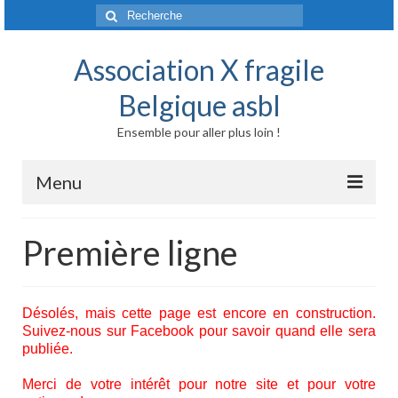
Rechercher
:
Association X fragile
Belgique asbl
Ensemble pour aller plus loin !
Menu
Accueil
Première ligne
Syndrome X fragile et maladies liées
Origine génétique
Désolés, mais cette page est encore en construction.
Suivez-nous sur Facebook pour savoir quand elle sera
Mode de transmission
publiée.
Prévalence
Merci de votre intérêt pour notre site et pour votre