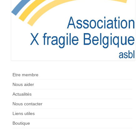
Etre membre
Activités passées
L’X presse
Nos revendications
Espace Parents
Quand il n’y a pas de diagnostic
Etre membre
A l’annonce du handicap
Nous aider
Actualités
Parentalité et handicap
Nous contacter
Quand nous ne serons plus là
Liens utiles
Les formalités administratives
Boutique
Trouver de l’aide