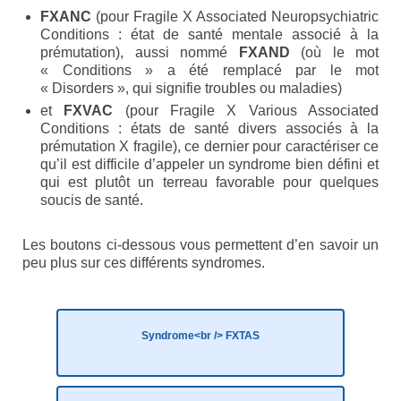
Etre membre
FXANC
(pour Fragile X Associated Neuropsychiatric
Conditions : état de santé mentale associé à la
prémutation), aussi nommé
Activités passées
FXAND
(où le mot
« Conditions » a été remplacé par le mot
« Disorders », qui signifie troubles ou maladies)
L’X presse
et
FXVAC
(pour Fragile X Various Associated
Nos revendications
Conditions : états de santé divers associés à la
prémutation X fragile), ce dernier pour caractériser ce
Espace Parents
qu’il est difficile d’appeler un syndrome bien défini et
qui est plutôt un terreau favorable pour quelques
Quand il n’y a pas de diagnostic
soucis de santé.
A l’annonce du handicap
Les boutons ci-dessous vous permettent d’en savoir un
peu plus sur ces différents syndromes.
Parentalité et handicap
Quand nous ne serons plus là
Syndrome<br /> FXTAS
Les formalités administratives
Trouver de l’aide