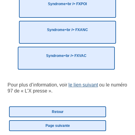
Syndrome<br /> FXPOI
Eduquer notre enfant
Défendre ses droits
Syndrome<br /> FXANC
Veiller à sa santé
Lui trouver des activités de loisir
Lui trouver des activités de jour
Syndrome<br /> FXVAC
Lui trouver un hébergement
Espace Entourage
Pour plus d’information, voir
le lien suivant
ou le numéro
97 de « L’X presse ».
Espace Professionnels
Première ligne
Retour
Médecins
Page suivante
Paramédicaux