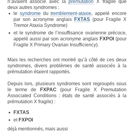
n’avaient associé avec la
prémutation
X fragile que
Syndrome du X fragile (FXS)
deux autres syndromes :
le
syndrome
du
tremblement
-
ataxie
, appelé encore
Syndrome du tremblement-ataxie lié au X
par son acronyme anglais
FXTAS
(pour Fragile X
fragile (FXTAS)
Tremor Ataxia Syndrome)
et le syndrome de l’insuffisance ovarienne précoce,
Syndrome de l’Insuffisance Ovarienne
appelé aussi par son acronyme anglais
FXPOI
(pour
Précoce liée au X fragile (FXPOI)
Fragile X Primary Ovarian Insufficiency).
Dépistage génétique
Mais les recherches ont montré qu’à côté de ces deux
syndromes, divers problèmes de santé associés à la
La déficience intellectuelle
prémutation étaient rapportés.
Association X fragile
Depuis lors, plusieurs syndromes sont regroupés sous
le terme de
FXPAC
(pour Fragile X Premutation
Mission et objectifs
Associated Conditions : états de santé associés à la
prémutation X fragile) :
Organisation
FXTAS
Le Conseil d’Administration
et
FXPOI
Le Conseil scientifique
déjà mentionnés, mais aussi