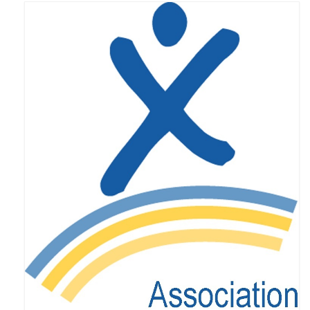
Enseignants
Mouvements de jeunesse
Accompagnants
Chercheurs
Scientific Advisory Board
Espace Presse
Espace Membres
Albums photos
Témoignages
Nos publications
Accès Conseil d’administration