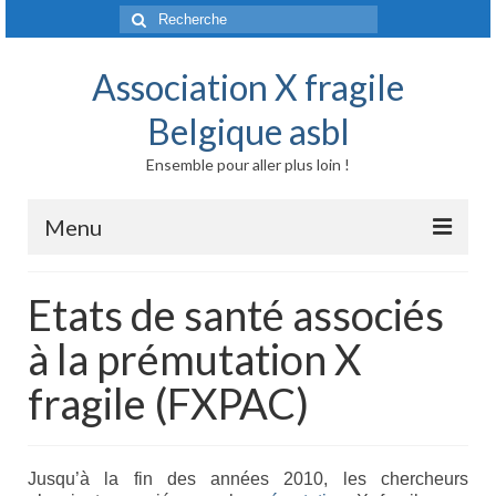
Rechercher
:
Association X fragile
Belgique asbl
Ensemble pour aller plus loin !
Menu
Accueil
Etats de santé associés
Syndrome X fragile et maladies liées
à la prémutation X
Origine génétique
fragile (FXPAC)
Mode de transmission
Prévalence
Jusqu’à la fin des années 2010, les chercheurs