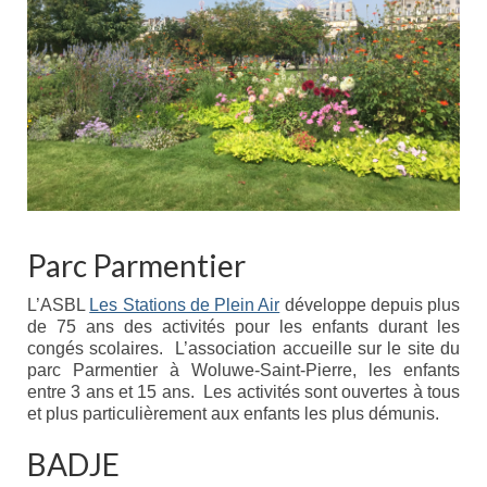
Syndrome du X fragile (FXS)
Syndrome du tremblement-ataxie lié au X
fragile (FXTAS)
Syndrome de l’Insuffisance Ovarienne
Précoce liée au X fragile (FXPOI)
Dépistage génétique
La déficience intellectuelle
Parc Parmentier
Association X fragile
L’ASBL
Les Stations de Plein Air
développe depuis plus
de 75 ans des activités pour les enfants durant les
Mission et objectifs
congés scolaires. L’association accueille sur le site du
parc Parmentier à Woluwe-Saint-Pierre, les enfants
Organisation
entre 3 ans et 15 ans. Les activités sont ouvertes à tous
et plus particulièrement aux enfants les plus démunis.
Le Conseil d’Administration
BADJE
Le Conseil scientifique