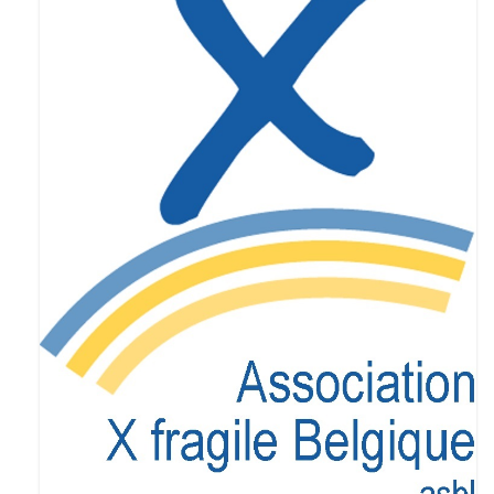
Enseignants
Mouvements de jeunesse
Accompagnants
Chercheurs
Scientific Advisory Board
Espace Presse
Espace Membres
Albums photos
Témoignages
Nos publications
Accès Conseil d’administration