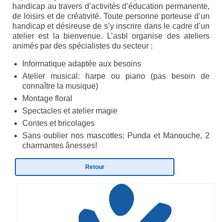
handicap au travers d’activités d’éducation permanente,
Eduquer notre enfant
de loisirs et de créativité. Toute personne porteuse d’un
handicap et désireuse de s’y inscrire dans le cadre d’un
Défendre ses droits
atelier est la bienvenue. L’asbl organise des ateliers
animés par des spécialistes du secteur :
Veiller à sa santé
Informatique adaptée aux besoins
Lui trouver des activités de loisir
Atelier musical: harpe ou piano (pas besoin de
connaître la musique)
Lui trouver des activités de jour
Montage floral
Spectacles et atelier magie
Lui trouver un hébergement
Contes et bricolages
Espace Entourage
Sans oublier nos mascottes: Punda et Manouche, 2
charmantes ânesses!
Espace Professionnels
Retour
Première ligne
Médecins
Paramédicaux