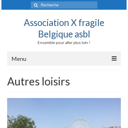
Rechercher
:
Association X fragile
Belgique asbl
Ensemble pour aller plus loin !
Menu
Accueil
Autres loisirs
Syndrome X fragile et maladies liées
Origine génétique
Mode de transmission
Prévalence