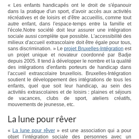
« Les enfants handicapés ont le droit de s′épanouir
Etre membre
dans la pratique d′un sport, d′avoir accès aux activités
récréatives et de loisirs et d′être accueillis, comme tout
Activités passées
autre enfant, dans l′espace-temps entre la famille et
l′école.Notre société doit leur assurer une intégration
L’X presse
sociale aussi complète que possible. L′accessibilité des
milieux d′accueil extrascolaire doit être égale pour tous,
Nos revendications
sans discrimination. » Le
projet Bruxelles-Intégration
est
un projet unique et novateur coordonné par Badje
Espace Parents
depuis 2005. Il tend à développer le nombre et la qualité
des intégrations d′enfants porteurs de handicap dans
Quand il n’y a pas de diagnostic
l′accueil extrascolaire bruxellois. Bruxelles-Intégration
soutient le développement des intégrations de tous les
A l’annonce du handicap
enfants, quel que soit leur handicap, au sein des
activités extrascolaires et de loisirs : plaines et séjours
Parentalité et handicap
de vacances, clubs de sport, ateliers créatifs,
mouvements de jeunesse, etc.
Quand nous ne serons plus là
La lune pour rêver
Les formalités administratives
«
La lune pour rêver
» est une association qui a pour
Trouver de l’aide
objet l’intégration sociale des personnes avec un