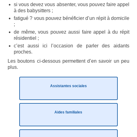
si vous devez vous absenter, vous pouvez faire appel
Syndrome du X fragile (FXS)
à des babysitters ;
Syndrome du tremblement-ataxie lié au X
fatigué ? vous pouvez bénéficier d’un répit à domicile
fragile (FXTAS)
;
de même, vous pouvez aussi faire appel à du répit
Syndrome de l’Insuffisance Ovarienne
résidentiel ;
Précoce liée au X fragile (FXPOI)
c’est aussi ici l’occasion de parler des aidants
proches.
Dépistage génétique
Les boutons ci-dessous permettent d’en savoir un peu
plus.
La déficience intellectuelle
Association X fragile
Assistantes sociales
Mission et objectifs
Organisation
Aides familiales
Le Conseil d’Administration
Le Conseil scientifique