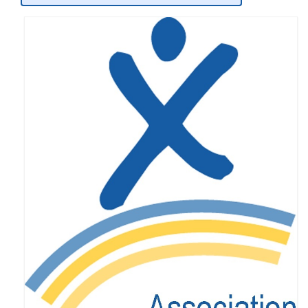
Eduquer notre enfant
Défendre ses droits
Veiller à sa santé
Lui trouver des activités de loisir
Lui trouver des activités de jour
Lui trouver un hébergement
Espace Entourage
Espace Professionnels
Première ligne
Médecins
Paramédicaux