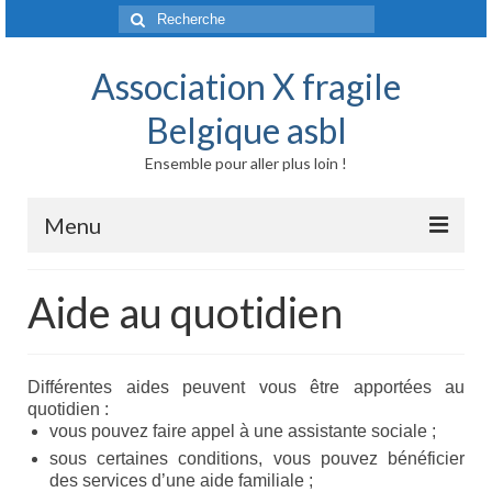
Rechercher
:
Association X fragile
Belgique asbl
Ensemble pour aller plus loin !
Menu
Accueil
Aide au quotidien
Syndrome X fragile et maladies liées
Origine génétique
Différentes aides peuvent vous être apportées au
quotidien :
Mode de transmission
vous pouvez faire appel à une assistante sociale ;
sous certaines conditions, vous pouvez bénéficier
Prévalence
des services d’une aide familiale ;