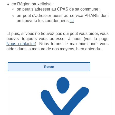
en Région bruxelloise :
Etre membre
on peut s’adresser au CPAS de sa commune ;
Activités passées
on peut s’adresser aussi au service PHARE dont
on trouvera les coordonnées
ici
L’X presse
Et puis, si vous ne trouvez pas qui peut vous aider, vous
Nos revendications
pouvez toujours vous adresser à nous (voir la page
Nous contacter
). Nous ferons le maximum pour vous
Espace Parents
aider, dans la mesure de nos moyens, bien entendu.
Quand il n’y a pas de diagnostic
Retour
A l’annonce du handicap
Parentalité et handicap
Quand nous ne serons plus là
Les formalités administratives
Trouver de l’aide