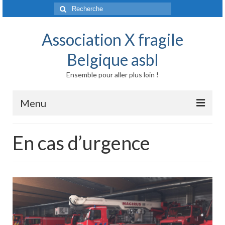
Rechercher
:
Association X fragile
Belgique asbl
Ensemble pour aller plus loin !
Menu
Accueil
En cas d’urgence
Syndrome X fragile et maladies liées
Origine génétique
Mode de transmission
Prévalence