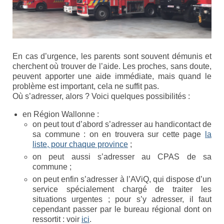
Syndrome du X fragile (FXS)
Syndrome du tremblement-ataxie lié au X
fragile (FXTAS)
En cas d’urgence, les parents sont souvent démunis et
Syndrome de l’Insuffisance Ovarienne
cherchent où trouver de l’aide. Les proches, sans doute,
Précoce liée au X fragile (FXPOI)
peuvent apporter une aide immédiate, mais quand le
problème est important, cela ne suffit pas.
Dépistage génétique
Où s’adresser, alors ? Voici quelques possibilités :
La déficience intellectuelle
en Région Wallonne :
on peut tout d’abord s’adresser au handicontact de
Association X fragile
sa commune : on en trouvera sur cette page
la
liste, pour chaque province
;
Mission et objectifs
on peut aussi s’adresser au CPAS de sa
commune ;
Organisation
on peut enfin s’adresser à l’AViQ, qui dispose d’un
service spécialement chargé de traiter les
Le Conseil d’Administration
situations urgentes ; pour s’y adresser, il faut
cependant passer par le bureau régional dont on
Le Conseil scientifique
ressortit : voir
ici
.