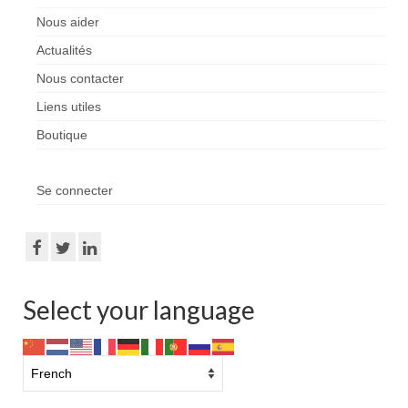
Enseignants
Nous aider
Actualités
Mouvements de jeunesse
Nous contacter
Accompagnants
Liens utiles
Chercheurs
Boutique
Scientific Advisory Board
Se connecter
Espace Presse
Espace Membres
Albums photos
Select your language
Témoignages
Nos publications
Accès Conseil d’administration