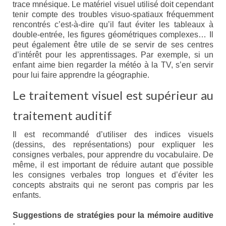
trace mnésique. Le matériel visuel utilisé doit cependant
Eduquer notre enfant
tenir compte des troubles visuo-spatiaux fréquemment
rencontrés c’est-à-dire qu’il faut éviter les tableaux à
Défendre ses droits
double-entrée, les figures géométriques complexes… Il
peut également être utile de se servir de ses centres
Veiller à sa santé
d’intérêt pour les apprentissages. Par exemple, si un
enfant aime bien regarder la météo à la TV, s’en servir
Lui trouver des activités de loisir
pour lui faire apprendre la géographie.
Le traitement visuel est supérieur au
Lui trouver des activités de jour
traitement auditif
Lui trouver un hébergement
Il est recommandé d’utiliser des indices visuels
Espace Entourage
(dessins, des représentations) pour expliquer les
consignes verbales, pour apprendre du vocabulaire. De
Espace Professionnels
même, il est important de réduire autant que possible
les consignes verbales trop longues et d’éviter les
Première ligne
concepts abstraits qui ne seront pas compris par les
enfants.
Médecins
Suggestions de stratégies pour la mémoire auditive
Paramédicaux
: