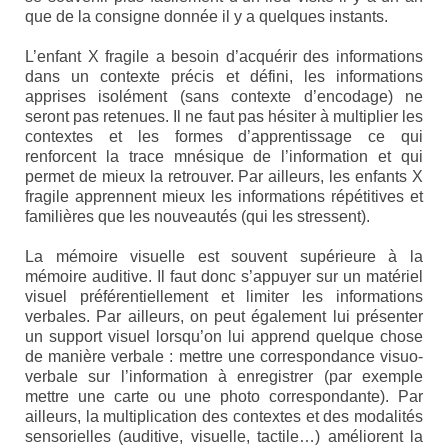
que de la consigne donnée il y a quelques instants.
Etre membre
L’enfant X fragile a besoin d’acquérir des informations
Activités passées
dans un contexte précis et défini, les informations
apprises isolément (sans contexte d’encodage) ne
L’X presse
seront pas retenues. Il ne faut pas hésiter à multiplier les
contextes et les formes d’apprentissage ce qui
Nos revendications
renforcent la trace mnésique de l’information et qui
permet de mieux la retrouver. Par ailleurs, les enfants X
Espace Parents
fragile apprennent mieux les informations répétitives et
familières que les nouveautés (qui les stressent).
Quand il n’y a pas de diagnostic
La mémoire visuelle est souvent supérieure à la
A l’annonce du handicap
mémoire auditive. Il faut donc s’appuyer sur un matériel
visuel préférentiellement et limiter les informations
Parentalité et handicap
verbales. Par ailleurs, on peut également lui présenter
un support visuel lorsqu’on lui apprend quelque chose
Quand nous ne serons plus là
de manière verbale : mettre une correspondance visuo-
verbale sur l’information à enregistrer (par exemple
Les formalités administratives
mettre une carte ou une photo correspondante). Par
ailleurs, la multiplication des contextes et des modalités
Trouver de l’aide
sensorielles (auditive, visuelle, tactile…) améliorent la