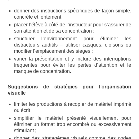
Enseignants
donner des instructions spécifiques de façon simple,
concrète et lentement ;
Mouvements de jeunesse
placer l’élève à côté de l’instructeur pour s’assurer de
son attention et de sa concentration ;
Accompagnants
structurer l’environnement pour éliminer les
distracteurs auditifs – utiliser casques, cloisons ou
Chercheurs
modifier l’emplacement des sièges ;
Scientific Advisory Board
varier la présentation et y inclure des interruptions
fréquentes pour éviter les pertes d’attention et le
Espace Presse
manque de concentration.
Espace Membres
Suggestions de stratégies pour l’organisation
visuelle
Albums photos
limiter les productions à recopier de matériel imprimé
Témoignages
ou écrit ;
simplifier le matériel présenté visuellement pour
Nos publications
éliminer un format trop encombré ou excessivement
stimulant ;
Accès Conseil d’administration
donner des stratagèmes visuels comme des codes