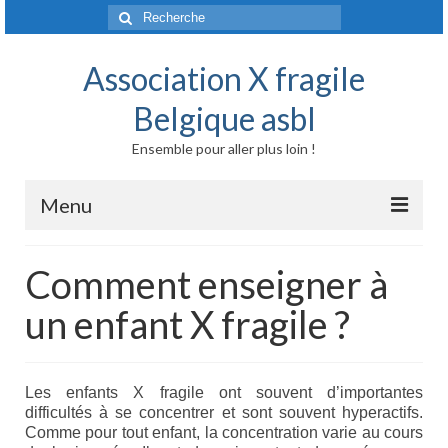
Rechercher
:
Association X fragile
Belgique asbl
Ensemble pour aller plus loin !
Menu
Accueil
Comment enseigner à
Syndrome X fragile et maladies liées
un enfant X fragile ?
Origine génétique
Mode de transmission
Les enfants X fragile ont souvent d’importantes
difficultés à se concentrer et sont souvent hyperactifs.
Prévalence
Comme pour tout enfant, la concentration varie au cours