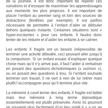
de la journée. Il est donc important de repérer ces
Syndrome du X fragile (FXS)
variations et d’essayer de maximiser les apprentissages
aux moments les plus propices. Il est important de
Syndrome du tremblement-ataxie lié au X
placer l’enfant au premier rang et loin des sources de
fragile (FXTAS)
distractions (fenêtres par exemple). Il est parfois
nécessaire de permettre à l’enfant d’aller se défouler
Syndrome de l’Insuffisance Ovarienne
dehors quelques instants. Certaines situations sont «
Précoce liée au X fragile (FXPOI)
hyper-excitantes » pour ces enfants. Il faudra donc
tenter de les réduire et d’aider les enfants à se calmer.
Dépistage génétique
Les enfants X fragile ont un besoin irrépressible de
La déficience intellectuelle
terminer une activité débutée, ceci pouvant aller jusqu’à
la compulsion. Si un enfant essaie d’expliquer quelque
Association X fragile
chose mais qu’il n’y arrive pas, il faut l’aider à verbaliser
en posant des questions dichotomiques (« oui/non »),
Mission et objectifs
ou en posant des questions à trou. Si l’enfant souhaite
terminer son travail, il ne sert à rien de lui retirer mais
Organisation
plutôt l’accompagner pour qu’il termine plus vite.
Le Conseil d’Administration
La mémoire à court terme des enfants X fragile est faible
mais leur mémoire à long terme (épisodique
essentiellement) est plutôt préservée. Ainsi ils pourront
Le Conseil scientifique
se souvenir plus facilement d’un lieu visité il y a un an