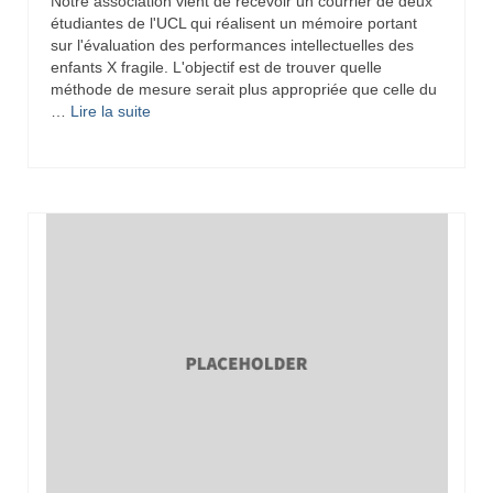
Notre association vient de recevoir un courrier de deux
Eduquer notre enfant
étudiantes de l'UCL qui réalisent un mémoire portant
sur l'évaluation des performances intellectuelles des
enfants X fragile. L'objectif est de trouver quelle
Défendre ses droits
méthode de mesure serait plus appropriée que celle du
…
Lire la suite­­
Veiller à sa santé
Lui trouver des activités de loisir
Lui trouver des activités de jour
Lui trouver un hébergement
Espace Entourage
Espace Professionnels
Première ligne
Médecins
Paramédicaux