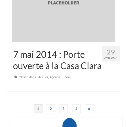
29
7 mai 2014 : Porte
AVR 2014
ouverte à la Casa Clara
Classé dans :
Accueil
,
Agenda
|
0
Navigation
1
2
3
4
»
des