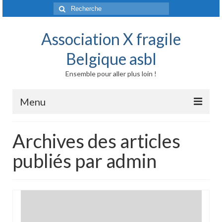
Rechercher
:
Association X fragile
Belgique asbl
Ensemble pour aller plus loin !
Menu
Accueil
Archives des articles
Syndrome X fragile et maladies liées
publiés par admin
Origine génétique
Mode de transmission
Prévalence