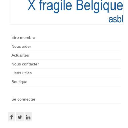
Etre membre
Activités passées
L’X presse
Etre membre
Nos revendications
Nous aider
Espace Parents
Actualités
Quand il n’y a pas de diagnostic
Nous contacter
Liens utiles
A l’annonce du handicap
Boutique
Parentalité et handicap
Quand nous ne serons plus là
Se connecter
Les formalités administratives
Trouver de l’aide