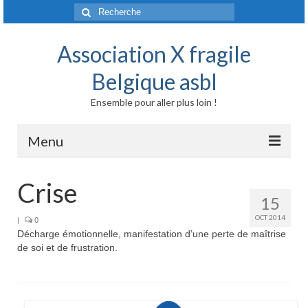
Rechercher
:
Association X fragile
Belgique asbl
Ensemble pour aller plus loin !
Menu
Accueil
Crise
15
Syndrome X fragile et maladies liées
OCT 2014
|
0
Décharge émotionnelle, manifestation d’une perte de maîtrise
Origine génétique
de soi et de frustration.
Mode de transmission
Prévalence