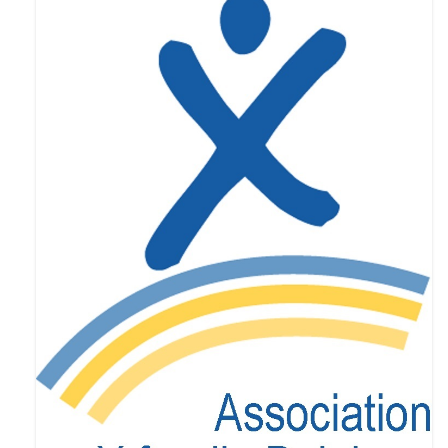
Syndrome du X fragile (FXS)
Syndrome du tremblement-ataxie lié au X
fragile (FXTAS)
Syndrome de l’Insuffisance Ovarienne
Précoce liée au X fragile (FXPOI)
Dépistage génétique
La déficience intellectuelle
Association X fragile
Mission et objectifs
Organisation
Le Conseil d’Administration
Le Conseil scientifique