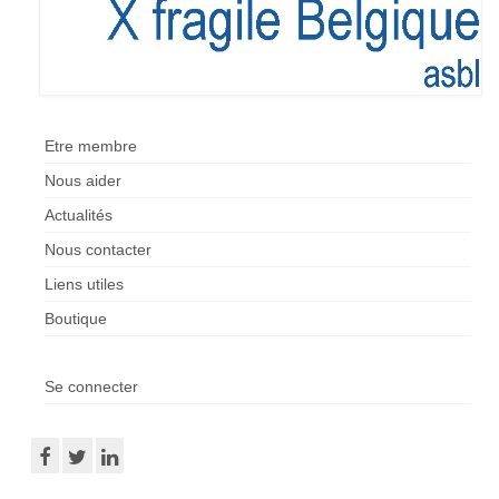
Etre membre
Activités passées
L’X presse
Etre membre
Nos revendications
Nous aider
Espace Parents
Actualités
Quand il n’y a pas de diagnostic
Nous contacter
Liens utiles
A l’annonce du handicap
Boutique
Parentalité et handicap
Quand nous ne serons plus là
Se connecter
Les formalités administratives
Trouver de l’aide