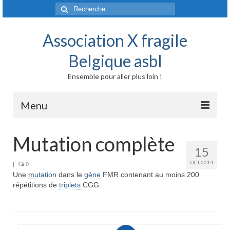
Rechercher
:
Association X fragile
Belgique asbl
Ensemble pour aller plus loin !
Menu
Accueil
Mutation complète
15
Syndrome X fragile et maladies liées
OCT 2014
|
0
Une
mutation
Origine génétique
dans le
gène
FMR contenant au moins 200
répétitions de
triplets
CGG.
Mode de transmission
Prévalence