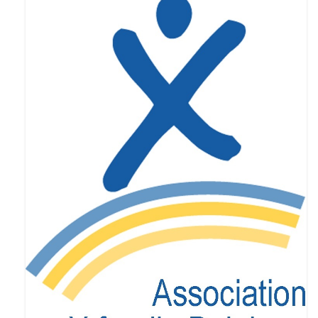
Syndrome du X fragile (FXS)
Syndrome du tremblement-ataxie lié au X
fragile (FXTAS)
Syndrome de l’Insuffisance Ovarienne
Précoce liée au X fragile (FXPOI)
Dépistage génétique
La déficience intellectuelle
Association X fragile
Mission et objectifs
Organisation
Le Conseil d’Administration
Le Conseil scientifique