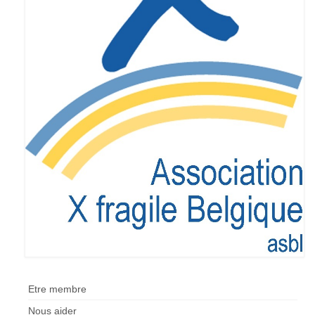
Etre membre
Activités passées
L’X presse
Nos revendications
Espace Parents
Quand il n’y a pas de diagnostic
A l’annonce du handicap
Parentalité et handicap
Quand nous ne serons plus là
Les formalités administratives
Etre membre
Trouver de l’aide
Nous aider