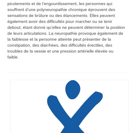
picotements et de l’engourdissement, les personnes qui
Syndrome du X fragile (FXS)
souffrent d’une polyneuropathie chronique éprouvent des
sensations de brûlure ou des élancements. Elles peuvent
Syndrome du tremblement-ataxie lié au X
également avoir des difficultés pour marcher ou se tenir
fragile (FXTAS)
debout, étant donné qu’elles ne peuvent déterminer la position
de leurs articulations. La neuropathie provoque également de
Syndrome de l’Insuffisance Ovarienne
la faiblesse et la personne atteinte peut présenter de la
Précoce liée au X fragile (FXPOI)
constipation, des diarrhées, des difficultés érectiles, des
troubles de la vessie et une pression artérielle élevée ou
Dépistage génétique
faible.
La déficience intellectuelle
Association X fragile
Mission et objectifs
Organisation
Le Conseil d’Administration
Le Conseil scientifique