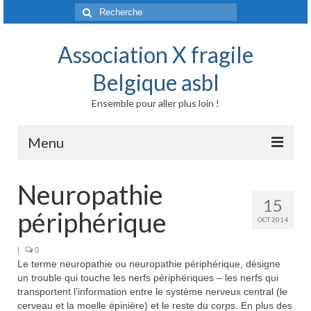
Rechercher
:
Association X fragile
Belgique asbl
Ensemble pour aller plus loin !
Menu
Accueil
Neuropathie
15
Syndrome X fragile et maladies liées
périphérique
OCT 2014
Origine génétique
|
0
Le terme neuropathie ou neuropathie périphérique, désigne
Mode de transmission
un trouble qui touche les nerfs périphériques – les nerfs qui
transportent l’information entre le système nerveux central (le
Prévalence
cerveau et la moelle épinière) et le reste du corps. En plus des