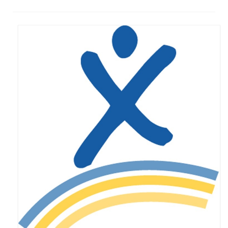
Syndrome du X fragile (FXS)
Syndrome du tremblement-ataxie lié au X
fragile (FXTAS)
Syndrome de l’Insuffisance Ovarienne
Précoce liée au X fragile (FXPOI)
Dépistage génétique
La déficience intellectuelle
Association X fragile
Mission et objectifs
Organisation
Le Conseil d’Administration
Le Conseil scientifique