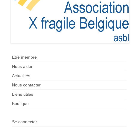
Etre membre
Activités passées
L’X presse
Nos revendications
Espace Parents
Etre membre
Quand il n’y a pas de diagnostic
Nous aider
Actualités
A l’annonce du handicap
Nous contacter
Parentalité et handicap
Liens utiles
Quand nous ne serons plus là
Boutique
Les formalités administratives
Se connecter
Trouver de l’aide