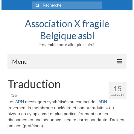
Rechercher
:
Association X fragile
Belgique asbl
Ensemble pour aller plus loin !
Menu
Accueil
Traduction
15
Syndrome X fragile et maladies liées
OCT 2014
|
0
Les
ARN
messagers synthétisés au contact de l’
Origine génétique
ADN
traversent la membrane nucléaire et sont « traduits » au
niveau du cytoplasme et plus particulièrement sur les
Mode de transmission
ribosomes en une séquence linéaire correspondante d’acides
aminés (protéines).
Prévalence