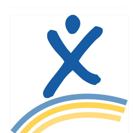
Syndrome du X fragile (FXS)
Syndrome du tremblement-ataxie lié au X
fragile (FXTAS)
Syndrome de l’Insuffisance Ovarienne
Précoce liée au X fragile (FXPOI)
Dépistage génétique
La déficience intellectuelle
Association X fragile
Mission et objectifs
Organisation
Le Conseil d’Administration
Le Conseil scientifique