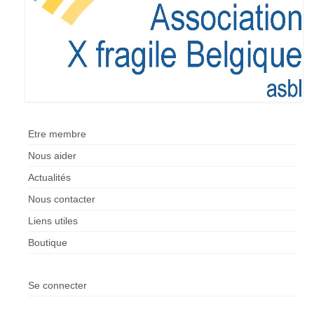
Etre membre
Activités passées
L’X presse
Nos revendications
Espace Parents
Etre membre
Quand il n’y a pas de diagnostic
Nous aider
Actualités
A l’annonce du handicap
Nous contacter
Parentalité et handicap
Liens utiles
Quand nous ne serons plus là
Boutique
Les formalités administratives
Se connecter
Trouver de l’aide