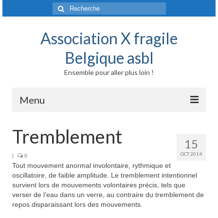
Rechercher
:
Association X fragile
Belgique asbl
Ensemble pour aller plus loin !
Menu
Accueil
Tremblement
15
Syndrome X fragile et maladies liées
OCT 2014
|
0
Tout mouvement anormal involontaire, rythmique et
Origine génétique
oscillatoire, de faible amplitude. Le tremblement intentionnel
survient lors de mouvements volontaires précis, tels que
Mode de transmission
verser de l’eau dans un verre, au contraire du tremblement de
repos disparaissant lors des mouvements.
Prévalence